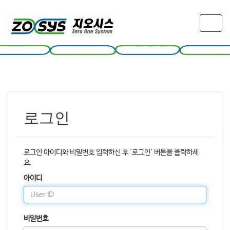
T
o
g
g
l
e
n
a
v
로그인
i
g
a
t
로그인 아이디와 비밀번호 입력하신 후 '로그인' 버튼을 클릭하세
i
요.
o
아이디
n
비밀번호